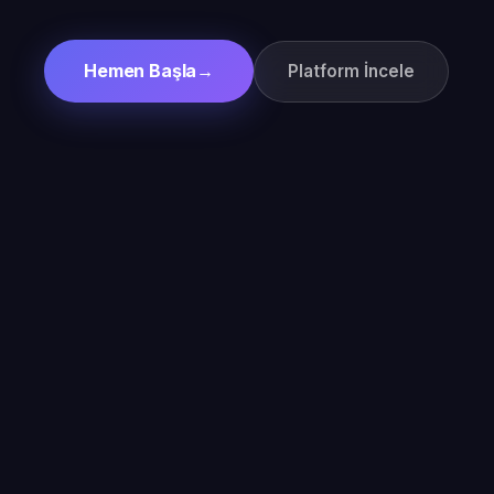
Hemen Başla
→
Platform İncele