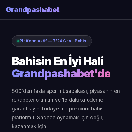
Grandpashabet
Platform Aktif — 7/24 Canlı Bahis
Bahisin En İyi Hali
Grandpashabet'de
500'den fazla spor müsabakası, piyasanın en
rekabetçi oranları ve 15 dakika ödeme
garantisiyle Türkiye'nin premium bahis
platformu. Sadece oynamak için değil,
kazanmak için.