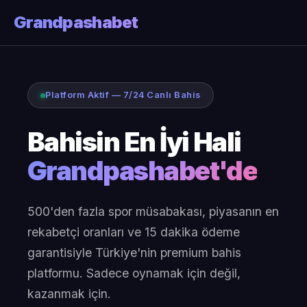
Grandpashabet
Platform Aktif — 7/24 Canlı Bahis
Bahisin En İyi Hali
Grandpashabet'de
500'den fazla spor müsabakası, piyasanın en
rekabetçi oranları ve 15 dakika ödeme
garantisiyle Türkiye'nin premium bahis
platformu. Sadece oynamak için değil,
kazanmak için.