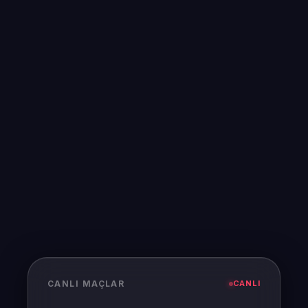
CANLI MAÇLAR
CANLI