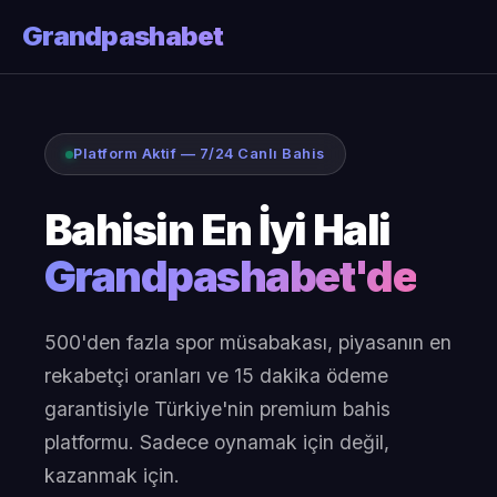
Grandpashabet
Platform Aktif — 7/24 Canlı Bahis
Bahisin En İyi Hali
Grandpashabet'de
500'den fazla spor müsabakası, piyasanın en
rekabetçi oranları ve 15 dakika ödeme
garantisiyle Türkiye'nin premium bahis
platformu. Sadece oynamak için değil,
kazanmak için.