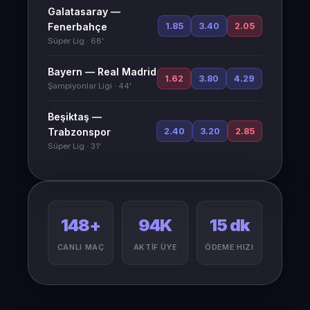
Galatasaray —
1.85
3.40
2.05
Fenerbahçe
Süper Lig · 68'
Bayern — Real Madrid
1.62
3.80
4.29
Şampiyonlar Ligi · 44'
Beşiktaş —
2.40
3.20
2.85
Trabzonspor
Süper Lig · 31'
148+
94K
15 dk
CANLI MAÇ
AKTIF ÜYE
ÖDEME HIZI