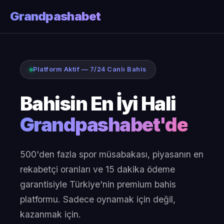
Grandpashabet
Platform Aktif — 7/24 Canlı Bahis
Bahisin En İyi Hali
Grandpashabet'de
500'den fazla spor müsabakası, piyasanın en
rekabetçi oranları ve 15 dakika ödeme
garantisiyle Türkiye'nin premium bahis
platformu. Sadece oynamak için değil,
kazanmak için.