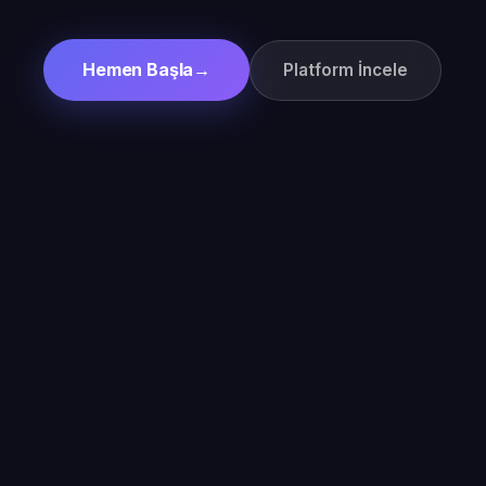
Hemen Başla
→
Platform İncele