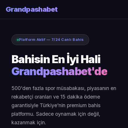
Grandpashabet
Platform Aktif — 7/24 Canlı Bahis
Bahisin En İyi Hali
Grandpashabet'de
500'den fazla spor müsabakası, piyasanın en
rekabetçi oranları ve 15 dakika ödeme
garantisiyle Türkiye'nin premium bahis
platformu. Sadece oynamak için değil,
kazanmak için.