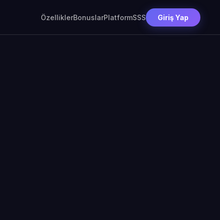
Özellikler
Bonuslar
Platform
SSS
Giriş Yap