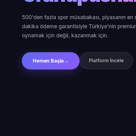
500'den fazla spor müsabakası, piyasanın en r
dakika ödeme garantisiyle Türkiye'nin premiu
oynamak için değil, kazanmak için.
Hemen Başla
→
Platform İncele