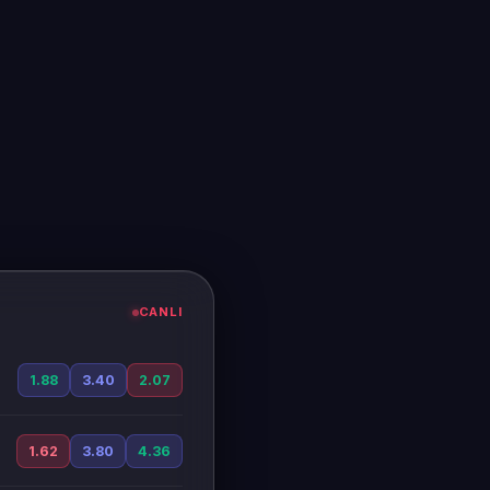
CANLI
1.88
3.40
2.07
1.62
3.80
4.36