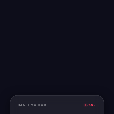
CANLI MAÇLAR
CANLI