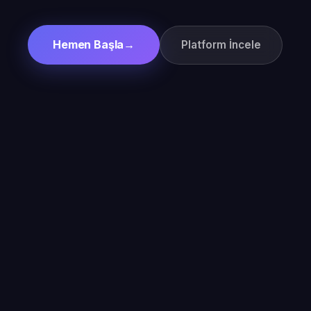
Hemen Başla
→
Platform İncele