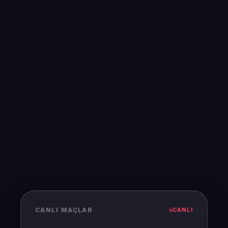
CANLI MAÇLAR
CANLI