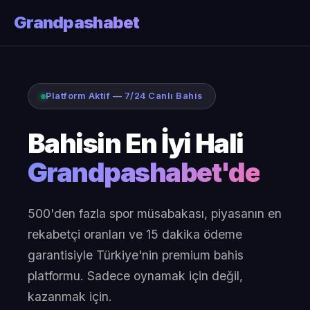
Grandpashabet
Platform Aktif — 7/24 Canlı Bahis
Bahisin En İyi Hali
Grandpashabet'de
500'den fazla spor müsabakası, piyasanın en
rekabetçi oranları ve 15 dakika ödeme
garantisiyle Türkiye'nin premium bahis
platformu. Sadece oynamak için değil,
kazanmak için.