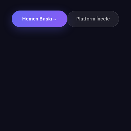
Hemen Başla
→
Platform İncele