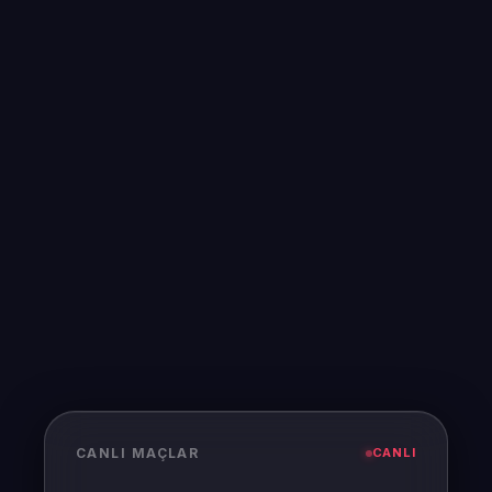
CANLI MAÇLAR
CANLI