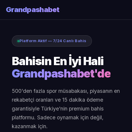
Grandpashabet
Platform Aktif — 7/24 Canlı Bahis
Bahisin En İyi Hali
Grandpashabet'de
500'den fazla spor müsabakası, piyasanın en
rekabetçi oranları ve 15 dakika ödeme
garantisiyle Türkiye'nin premium bahis
platformu. Sadece oynamak için değil,
kazanmak için.