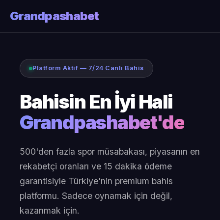
Grandpashabet
Platform Aktif — 7/24 Canlı Bahis
Bahisin En İyi Hali
Grandpashabet'de
500'den fazla spor müsabakası, piyasanın en
rekabetçi oranları ve 15 dakika ödeme
garantisiyle Türkiye'nin premium bahis
platformu. Sadece oynamak için değil,
kazanmak için.