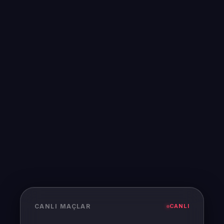
CANLI MAÇLAR
CANLI