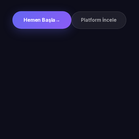
Hemen Başla
→
Platform İncele