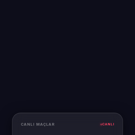
CANLI MAÇLAR
CANLI