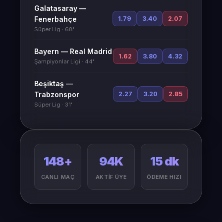
Galatasaray —
1.79
3.40
2.07
Fenerbahçe
Süper Lig · 68'
Bayern — Real Madrid
1.62
3.80
4.32
Şampiyonlar Ligi · 44'
Beşiktaş —
2.27
3.20
2.85
Trabzonspor
Süper Lig · 31'
148+
94K
15 dk
CANLI MAÇ
AKTIF ÜYE
ÖDEME HIZI