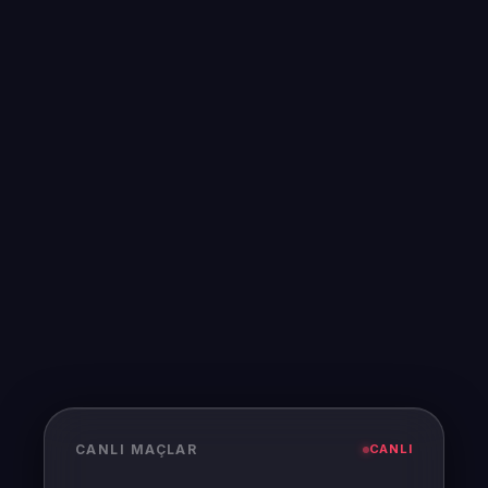
CANLI MAÇLAR
CANLI