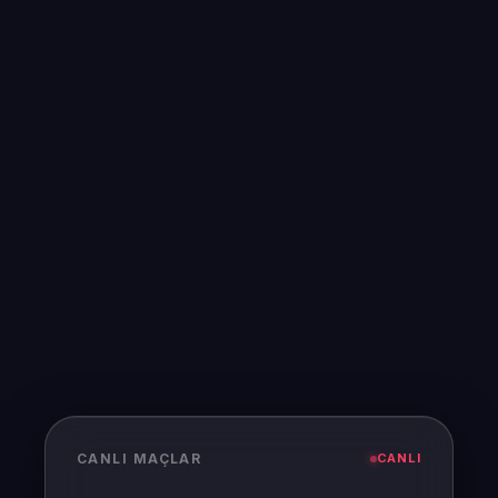
CANLI MAÇLAR
CANLI