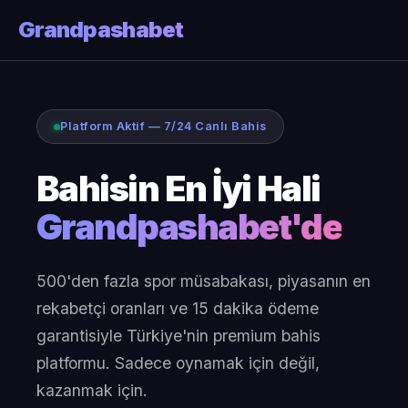
Grandpashabet
Platform Aktif — 7/24 Canlı Bahis
Bahisin En İyi Hali
Grandpashabet'de
500'den fazla spor müsabakası, piyasanın en
rekabetçi oranları ve 15 dakika ödeme
garantisiyle Türkiye'nin premium bahis
platformu. Sadece oynamak için değil,
kazanmak için.