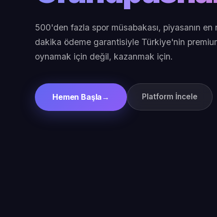
500'den fazla spor müsabakası, piyasanın en r
dakika ödeme garantisiyle Türkiye'nin premiu
oynamak için değil, kazanmak için.
Hemen Başla
→
Platform İncele