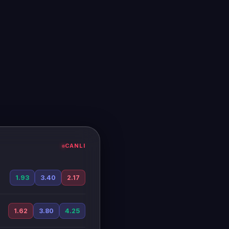
CANLI
1.93
3.40
2.17
1.62
3.80
4.25