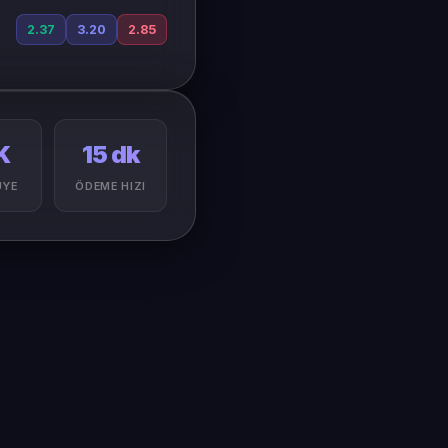
2.37
3.20
2.85
K
15 dk
ÜYE
ÖDEME HIZI