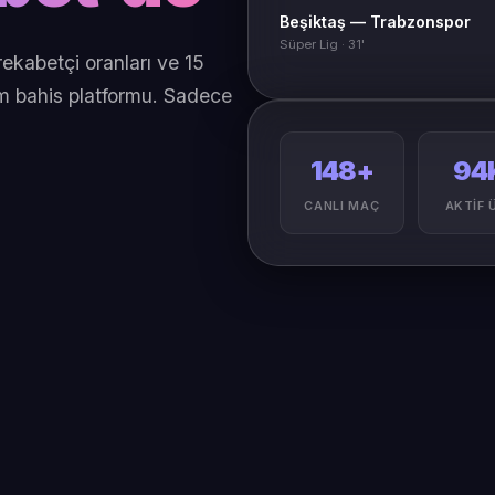
Beşiktaş — Trabzonspor
Süper Lig · 31'
ekabetçi oranları ve 15
m bahis platformu. Sadece
148+
94
CANLI MAÇ
AKTIF 