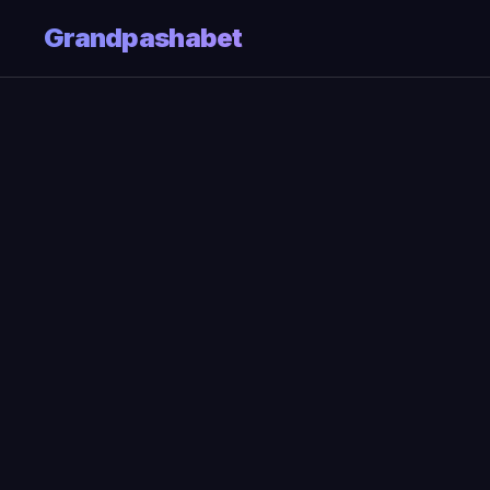
Grandpashabet