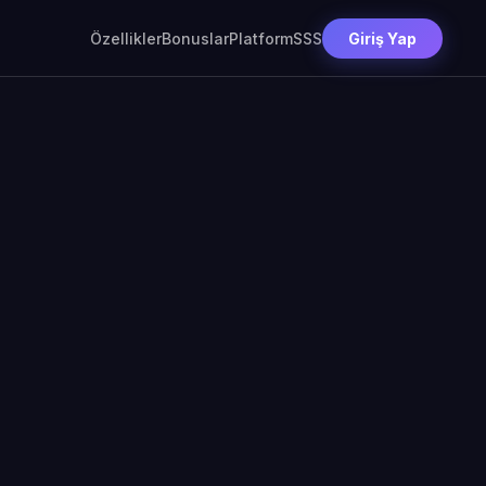
Özellikler
Bonuslar
Platform
SSS
Giriş Yap