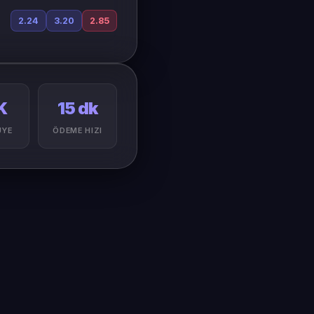
2.20
3.20
2.85
K
15 dk
ÜYE
ÖDEME HIZI