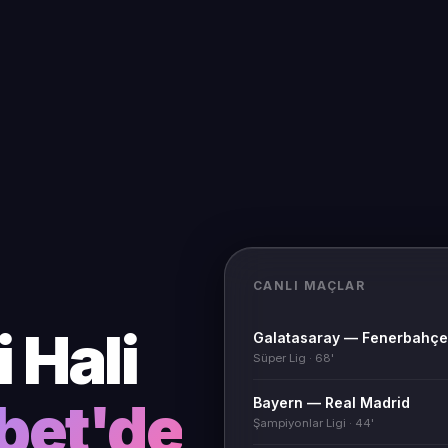
CANLI MAÇLAR
i Hali
Galatasaray — Fenerbahçe
Süper Lig · 68'
bet'de
Bayern — Real Madrid
Şampiyonlar Ligi · 44'