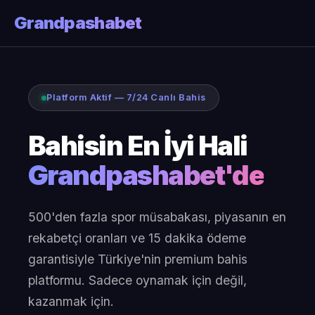
Grandpashabet
Platform Aktif — 7/24 Canlı Bahis
Bahisin En İyi Hali
Grandpashabet'de
500'den fazla spor müsabakası, piyasanın en
rekabetçi oranları ve 15 dakika ödeme
garantisiyle Türkiye'nin premium bahis
platformu. Sadece oynamak için değil,
kazanmak için.