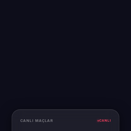
CANLI MAÇLAR
CANLI