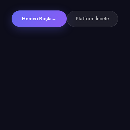
Hemen Başla
→
Platform İncele