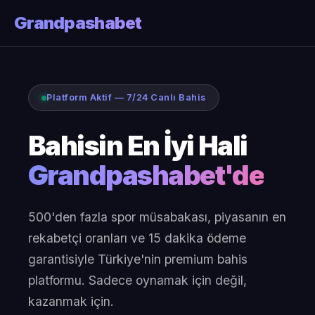
Grandpashabet
Platform Aktif — 7/24 Canlı Bahis
Bahisin En İyi Hali
Grandpashabet'de
500'den fazla spor müsabakası, piyasanın en
rekabetçi oranları ve 15 dakika ödeme
garantisiyle Türkiye'nin premium bahis
platformu. Sadece oynamak için değil,
kazanmak için.