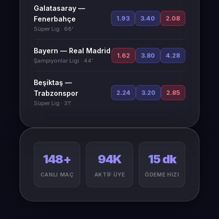
Galatasaray —
1.93
3.40
2.08
Fenerbahçe
Süper Lig · 68'
Bayern — Real Madrid
1.62
3.80
4.28
Şampiyonlar Ligi · 44'
Beşiktaş —
2.24
3.20
2.85
Trabzonspor
Süper Lig · 31'
148+
94K
15 dk
CANLI MAÇ
AKTIF ÜYE
ÖDEME HIZI