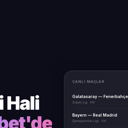
CANLI MAÇLAR
i Hali
Galatasaray — Fenerbahçe
Süper Lig · 68'
bet'de
Bayern — Real Madrid
Şampiyonlar Ligi · 44'