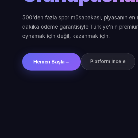
500'den fazla spor müsabakası, piyasanın en r
dakika ödeme garantisiyle Türkiye'nin premiu
oynamak için değil, kazanmak için.
Hemen Başla
→
Platform İncele