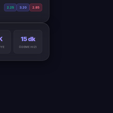
2.25
3.20
2.85
K
15 dk
ÜYE
ÖDEME HIZI