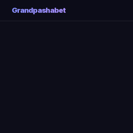
Grandpashabet