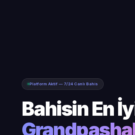
Platform Aktif — 7/24 Canlı Bahis
Bahisin En İy
Grandpasha