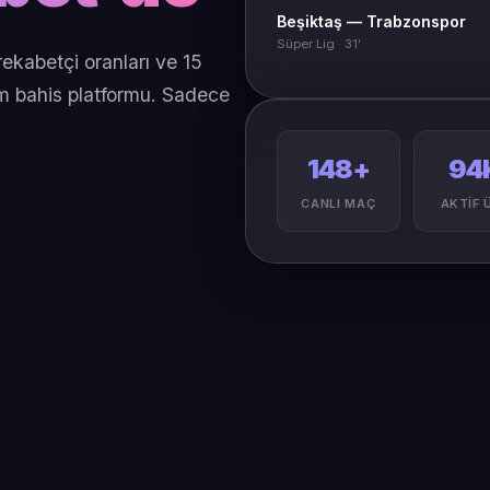
Beşiktaş — Trabzonspor
Süper Lig · 31'
ekabetçi oranları ve 15
m bahis platformu. Sadece
148+
94
CANLI MAÇ
AKTIF 