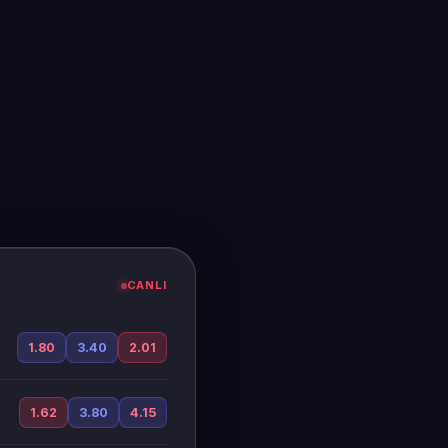
CANLI
1.80
3.40
2.01
1.62
3.80
4.15