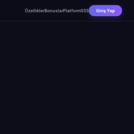
Özellikler
Bonuslar
Platform
SSS
Giriş Yap