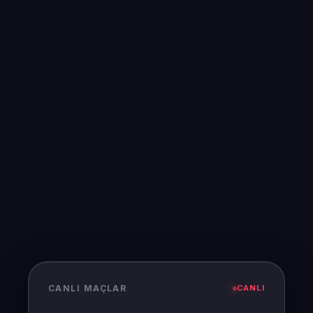
CANLI MAÇLAR
CANLI