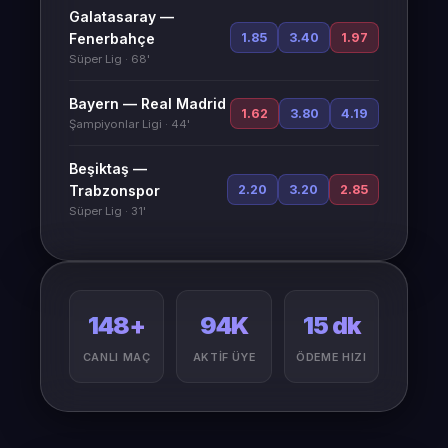
Galatasaray —
1.85
3.40
1.97
Fenerbahçe
Süper Lig · 68'
Bayern — Real Madrid
1.62
3.80
4.19
Şampiyonlar Ligi · 44'
Beşiktaş —
2.20
3.20
2.85
Trabzonspor
Süper Lig · 31'
148+
94K
15 dk
CANLI MAÇ
AKTIF ÜYE
ÖDEME HIZI