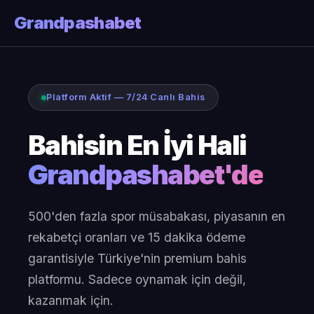
Grandpashabet
Platform Aktif — 7/24 Canlı Bahis
Bahisin En İyi Hali
Grandpashabet'de
500'den fazla spor müsabakası, piyasanın en
rekabetçi oranları ve 15 dakika ödeme
garantisiyle Türkiye'nin premium bahis
platformu. Sadece oynamak için değil,
kazanmak için.