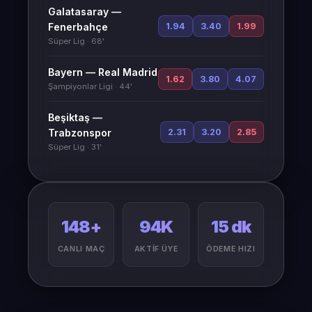
Galatasaray —
1.94
3.40
1.99
Fenerbahçe
Süper Lig · 68'
Bayern — Real Madrid
1.62
3.80
4.07
Şampiyonlar Ligi · 44'
Beşiktaş —
2.31
3.20
2.85
Trabzonspor
Süper Lig · 31'
148+
94K
15 dk
CANLI MAÇ
AKTIF ÜYE
ÖDEME HIZI