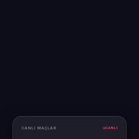
CANLI MAÇLAR
CANLI