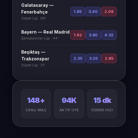
Galatasaray —
1.85
3.40
2.08
Fenerbahçe
Süper Lig · 68'
Bayern — Real Madrid
1.62
3.80
4.32
Şampiyonlar Ligi · 44'
Beşiktaş —
2.35
3.20
2.85
Trabzonspor
Süper Lig · 31'
148+
94K
15 dk
CANLI MAÇ
AKTIF ÜYE
ÖDEME HIZI