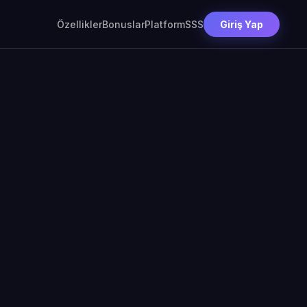
Özellikler
Bonuslar
Platform
SSS
Giriş Yap