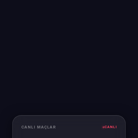
CANLI MAÇLAR
CANLI