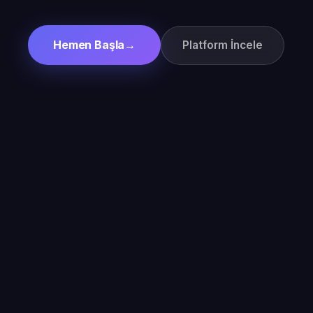
Hemen Başla
→
Platform İncele