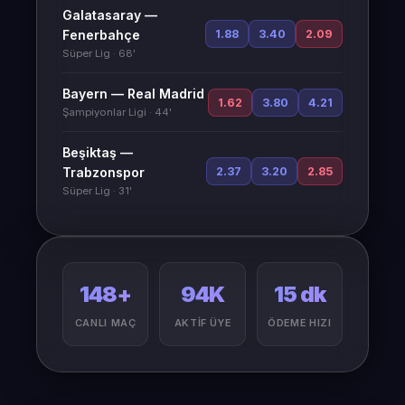
Galatasaray —
1.88
3.40
2.09
Fenerbahçe
Süper Lig · 68'
Bayern — Real Madrid
1.62
3.80
4.21
Şampiyonlar Ligi · 44'
Beşiktaş —
2.37
3.20
2.85
Trabzonspor
Süper Lig · 31'
148+
94K
15 dk
CANLI MAÇ
AKTIF ÜYE
ÖDEME HIZI