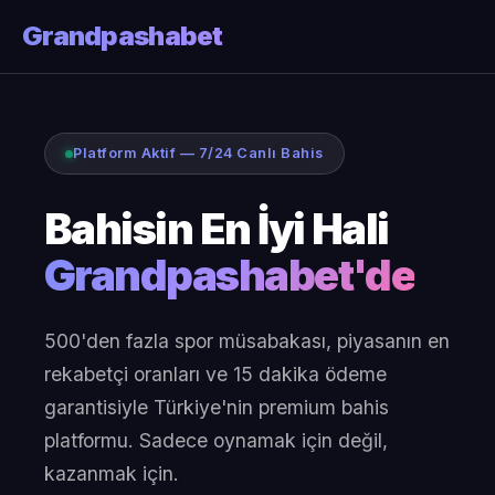
Grandpashabet
Platform Aktif — 7/24 Canlı Bahis
Bahisin En İyi Hali
Grandpashabet'de
500'den fazla spor müsabakası, piyasanın en
rekabetçi oranları ve 15 dakika ödeme
garantisiyle Türkiye'nin premium bahis
platformu. Sadece oynamak için değil,
kazanmak için.