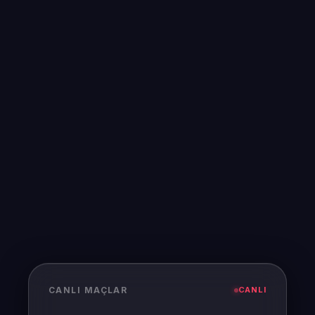
CANLI MAÇLAR
CANLI