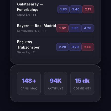
Galatasaray —
1.83
3.40
2.13
Fenerbahçe
Süper Lig · 68'
Bayern — Real Madrid
1.62
3.80
4.28
Şampiyonlar Ligi · 44'
Beşiktaş —
2.20
3.20
2.85
Trabzonspor
Süper Lig · 31'
148+
94K
15 dk
CANLI MAÇ
AKTIF ÜYE
ÖDEME HIZI