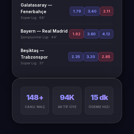
Galatasaray —
1.79
3.40
2.11
Fenerbahçe
Süper Lig · 68'
Bayern — Real Madrid
1.62
3.80
4.12
Şampiyonlar Ligi · 44'
Beşiktaş —
2.35
3.20
2.85
Trabzonspor
Süper Lig · 31'
148+
94K
15 dk
CANLI MAÇ
AKTIF ÜYE
ÖDEME HIZI