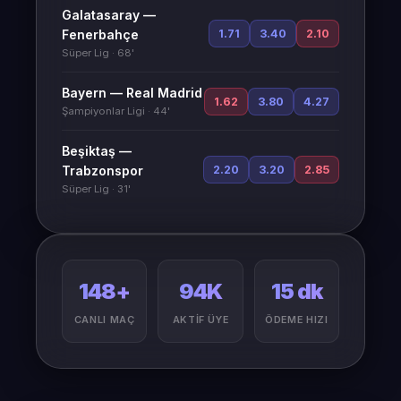
Galatasaray —
1.71
3.40
2.10
Fenerbahçe
Süper Lig · 68'
Bayern — Real Madrid
1.62
3.80
4.27
Şampiyonlar Ligi · 44'
Beşiktaş —
2.20
3.20
2.85
Trabzonspor
Süper Lig · 31'
148+
94K
15 dk
CANLI MAÇ
AKTIF ÜYE
ÖDEME HIZI