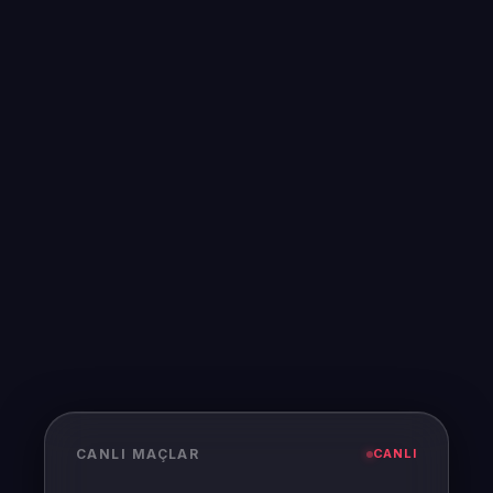
CANLI MAÇLAR
CANLI