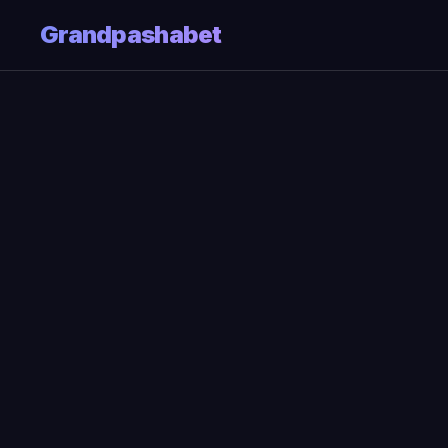
Grandpashabet