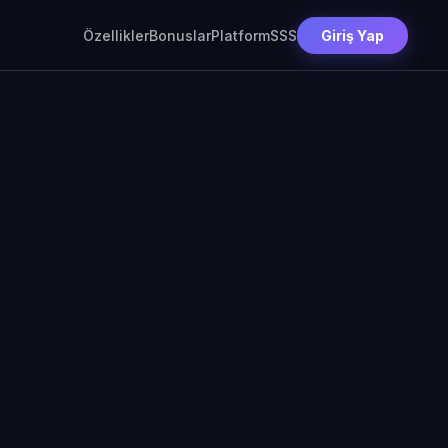
Özellikler
Bonuslar
Platform
SSS
Giriş Yap