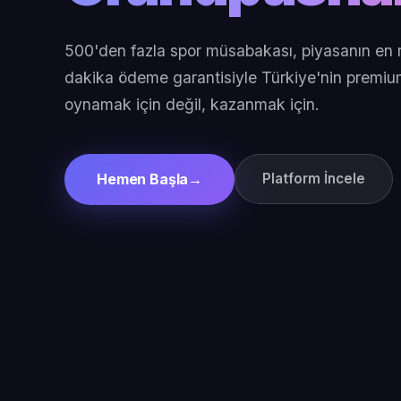
500'den fazla spor müsabakası, piyasanın en r
dakika ödeme garantisiyle Türkiye'nin premiu
oynamak için değil, kazanmak için.
Hemen Başla
→
Platform İncele