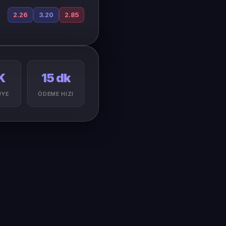
2.26
3.20
2.85
K
15 dk
ÜYE
ÖDEME HIZI