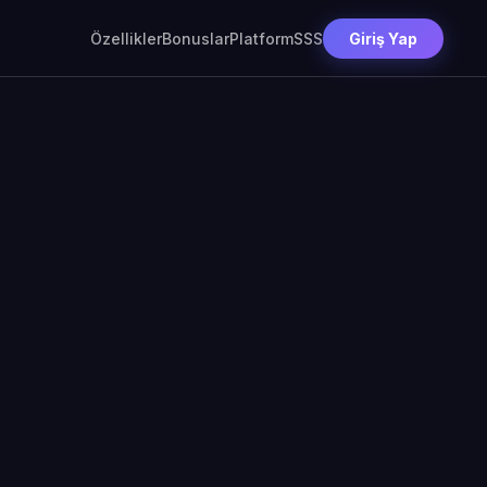
Özellikler
Bonuslar
Platform
SSS
Giriş Yap