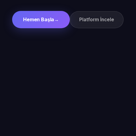
Hemen Başla
→
Platform İncele