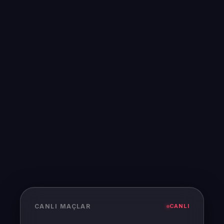
CANLI MAÇLAR
CANLI