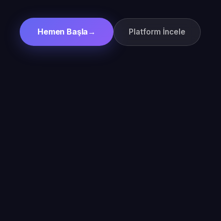
Hemen Başla
→
Platform İncele