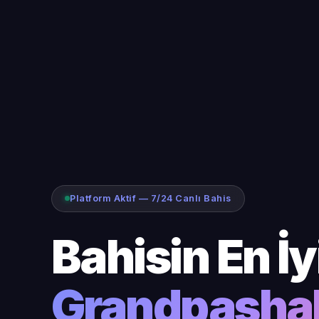
Platform Aktif — 7/24 Canlı Bahis
Bahisin En İy
Grandpasha