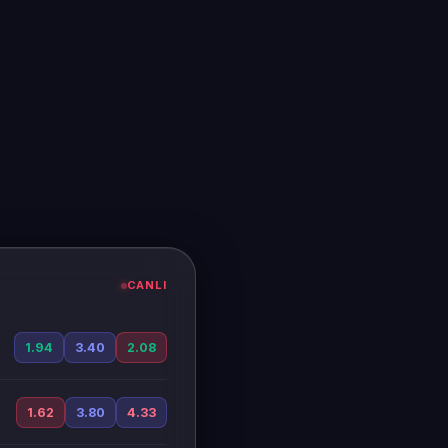
CANLI
1.94
3.40
2.08
1.62
3.80
4.33