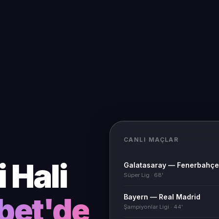
CANLI MAÇLAR
i Hali
Galatasaray — Fenerbahçe
Süper Lig · 68'
bet'de
Bayern — Real Madrid
Şampiyonlar Ligi · 44'