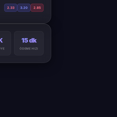
2.33
3.20
2.85
K
15 dk
ÜYE
ÖDEME HIZI