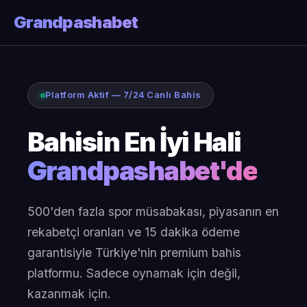
Grandpashabet
Platform Aktif — 7/24 Canlı Bahis
Bahisin En İyi Hali
Grandpashabet'de
500'den fazla spor müsabakası, piyasanın en
rekabetçi oranları ve 15 dakika ödeme
garantisiyle Türkiye'nin premium bahis
platformu. Sadece oynamak için değil,
kazanmak için.