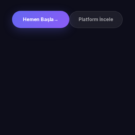
Hemen Başla
→
Platform İncele