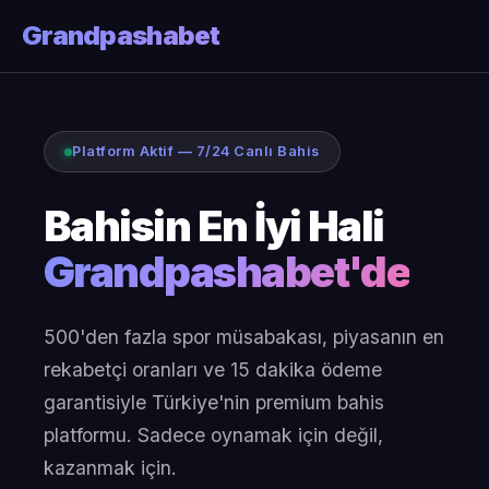
Grandpashabet
Platform Aktif — 7/24 Canlı Bahis
Bahisin En İyi Hali
Grandpashabet'de
500'den fazla spor müsabakası, piyasanın en
rekabetçi oranları ve 15 dakika ödeme
garantisiyle Türkiye'nin premium bahis
platformu. Sadece oynamak için değil,
kazanmak için.