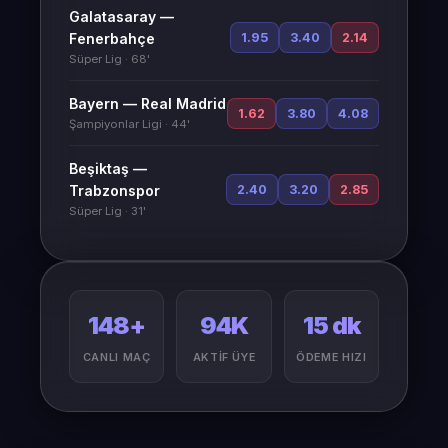
Galatasaray —
1.95
3.40
2.14
Fenerbahçe
Süper Lig · 68'
Bayern — Real Madrid
1.62
3.80
4.08
Şampiyonlar Ligi · 44'
Beşiktaş —
2.40
3.20
2.85
Trabzonspor
Süper Lig · 31'
148+
94K
15 dk
CANLI MAÇ
AKTIF ÜYE
ÖDEME HIZI