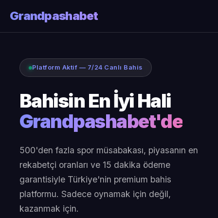
Grandpashabet
Platform Aktif — 7/24 Canlı Bahis
Bahisin En İyi Hali
Grandpashabet'de
500'den fazla spor müsabakası, piyasanın en
rekabetçi oranları ve 15 dakika ödeme
garantisiyle Türkiye'nin premium bahis
platformu. Sadece oynamak için değil,
kazanmak için.