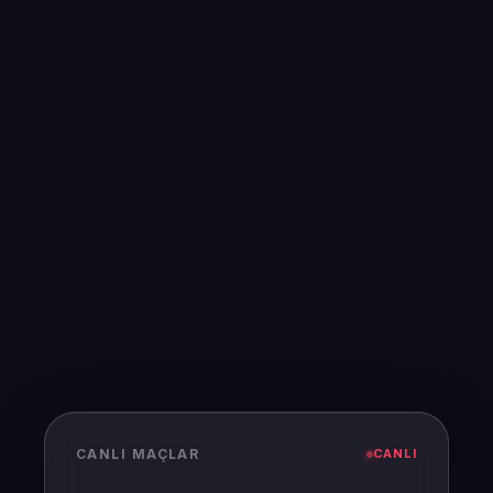
CANLI MAÇLAR
CANLI