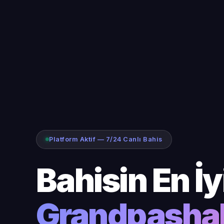
Platform Aktif — 7/24 Canlı Bahis
Bahisin En İy
Grandpasha