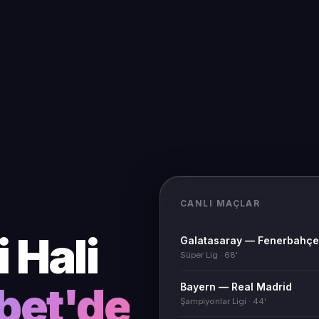
CANLI MAÇLAR
i Hali
Galatasaray — Fenerbahçe
Süper Lig · 68'
bet'de
Bayern — Real Madrid
Şampiyonlar Ligi · 44'