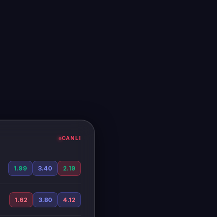
CANLI
1.99
3.40
2.19
1.62
3.80
4.12