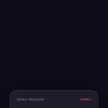
CANLI MAÇLAR
CANLI