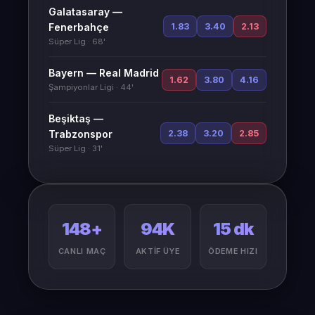
Galatasaray —
1.83
3.40
2.13
Fenerbahçe
Süper Lig · 68'
Bayern — Real Madrid
1.62
3.80
4.16
Şampiyonlar Ligi · 44'
Beşiktaş —
2.38
3.20
2.85
Trabzonspor
Süper Lig · 31'
148+
94K
15 dk
CANLI MAÇ
AKTIF ÜYE
ÖDEME HIZI