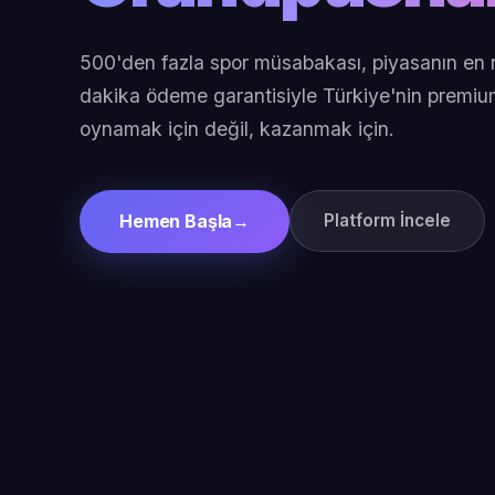
500'den fazla spor müsabakası, piyasanın en r
dakika ödeme garantisiyle Türkiye'nin premiu
oynamak için değil, kazanmak için.
Hemen Başla
→
Platform İncele