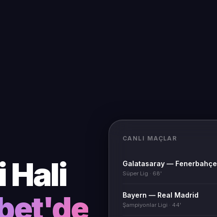
CANLI MAÇLAR
i Hali
Galatasaray — Fenerbahçe
Süper Lig · 68'
bet'de
Bayern — Real Madrid
Şampiyonlar Ligi · 44'