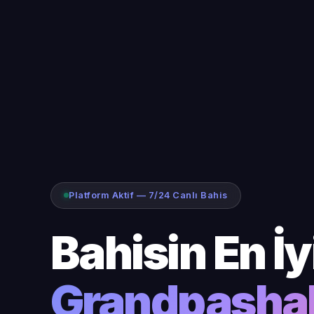
Platform Aktif — 7/24 Canlı Bahis
Bahisin En İy
Grandpasha