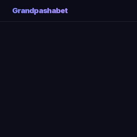
Grandpashabet