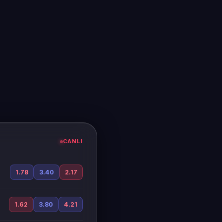
CANLI
1.78
3.40
2.17
1.62
3.80
4.21