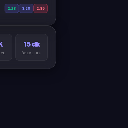
2.28
3.20
2.85
K
15 dk
ÜYE
ÖDEME HIZI