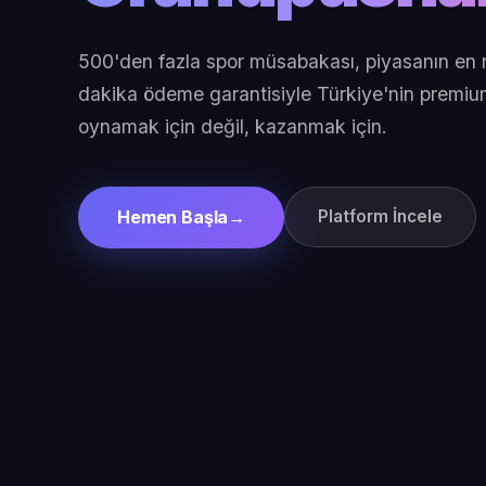
500'den fazla spor müsabakası, piyasanın en r
dakika ödeme garantisiyle Türkiye'nin premiu
oynamak için değil, kazanmak için.
Hemen Başla
→
Platform İncele