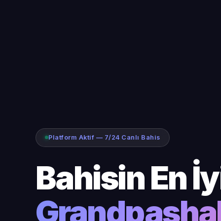
Platform Aktif — 7/24 Canlı Bahis
Bahisin En İy
Grandpasha