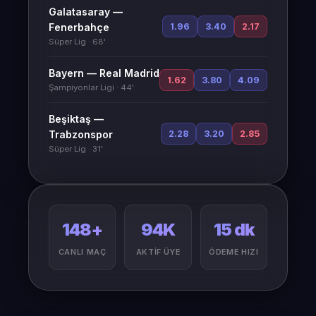
Galatasaray —
1.96
3.40
2.17
Fenerbahçe
Süper Lig · 68'
Bayern — Real Madrid
1.62
3.80
4.09
Şampiyonlar Ligi · 44'
Beşiktaş —
2.28
3.20
2.85
Trabzonspor
Süper Lig · 31'
148+
94K
15 dk
CANLI MAÇ
AKTIF ÜYE
ÖDEME HIZI