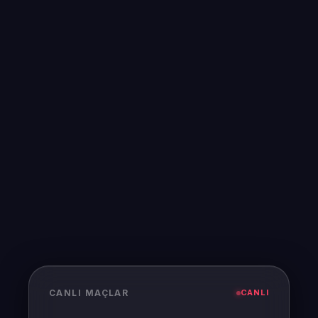
CANLI MAÇLAR
CANLI