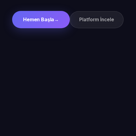
Hemen Başla
→
Platform İncele